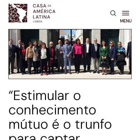
Skip
Menu
pesquisa
to
main
content
“Estimular o
conhecimento
mútuo é o trunfo
para captar