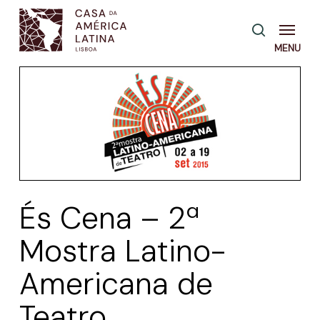
Skip
Menu
pesquisa
to
main
content
És Cena – 2ª
Mostra Latino-
Americana de
Teatro