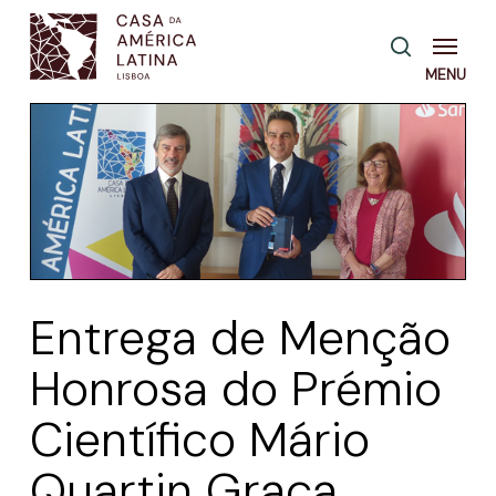
Skip
Menu
pesquisa
to
main
content
Entrega de Menção
Honrosa do Prémio
Científico Mário
Quartin Graça