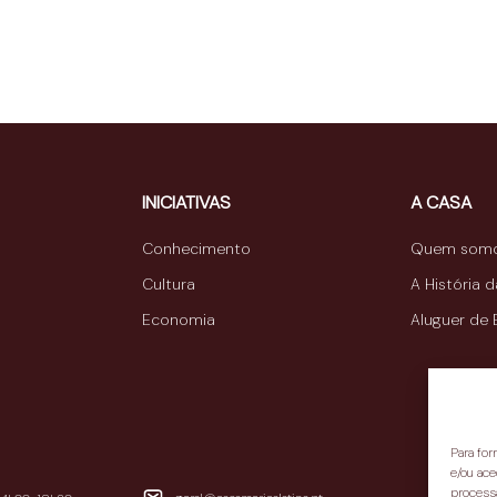
INICIATIVAS
A CASA
Conhecimento
Quem som
Cultura
A História 
Economia
Aluguer de
Para fo
e/ou ace
process