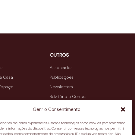
OUTROS
os
Associados
da Casa
Publicações
 Espaço
Newsletters
Relatório e Contas
Contactos
Gerir o Consentimento
rnecer as melhores experiências, usamos tecnologias como cookies para armazenar
der a informações do dispositivo. Consentir com essas tecnologias nos permitirá
ar dados, como comportamento de navegação ou IDs exclusivos neste site. Não