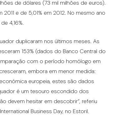
lhões de dólares (73 mil milhões de euros).
em 2011 e de 5,01% em 2012. No mesmo ano
 de 4,16%.
Equador duplicaram nos últimos meses. As
esceram 153% (dados do Banco Central do
m comparação com o período homólogo em
m cresceram, embora em menor medida:
 económica europeia, estes são dados
quador é um tesouro escondido dos
o devem hesitar em descobrir”, referiu
ternational Business Day, no Estoril.