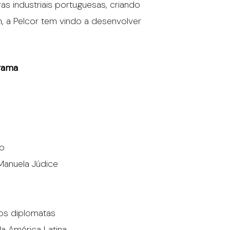
s industriais portuguesas, criando
, a Pelcor tem vindo a desenvolver
rama
ho
Manuela Júdice
os diplomatas
a América Latina