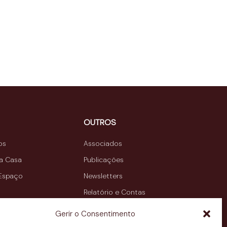
OUTROS
os
Associados
da Casa
Publicações
 Espaço
Newsletters
Relatório e Contas
Contactos
Gerir o Consentimento