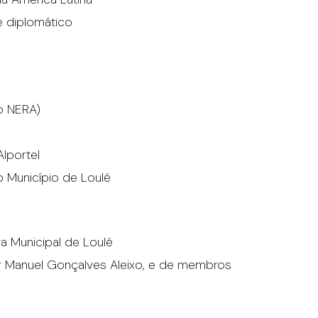
e diplomático
ao NERA)
Alportel
o Município de Loulé
 Municipal de Loulé
r Manuel Gonçalves Aleixo, e de membros