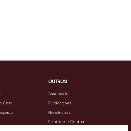
OUTROS
os
Associados
da Casa
Publicações
 Espaço
Newsletters
Relatório e Contas