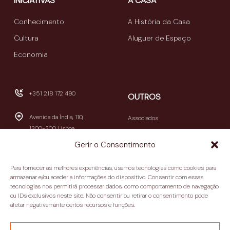
INICIATIVAS
A CASA
Conhecimento
A História da Casa
Cultura
Aluguer de Espaço
Economia
+351 218 172 490
OUTROS
Avenida da Índia, 110,
Associados
1300-300 Lisboa
Publicações
Gerir o Consentimento
Newsletters
geral@casamericalatina.pt
Relatório e Contas
Para fornecer as melhores experiências, usamos tecnologias como cookies para
09h30-13h00 / 14h00-
armazenar e/ou aceder a informações do dispositivo. Consentir com essas
Contactos
tecnologias nos permitirá processar dados, como comportamento de navegação
18h30
ou IDs exclusivos neste site. Não consentir ou retirar o consentimento pode
(encerra aos sábados e
Política de privacidade
afetar negativamante certos recursos e funções.
domingos)
Termos e condições