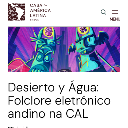
Skip
Menu
pesquisa
to
main
content
Desierto y Água:
Folclore eletrónico
andino na CAL