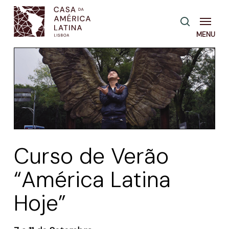
Skip
Menu
pesquisa
to
main
content
Curso de Verão
“América Latina
Hoje”