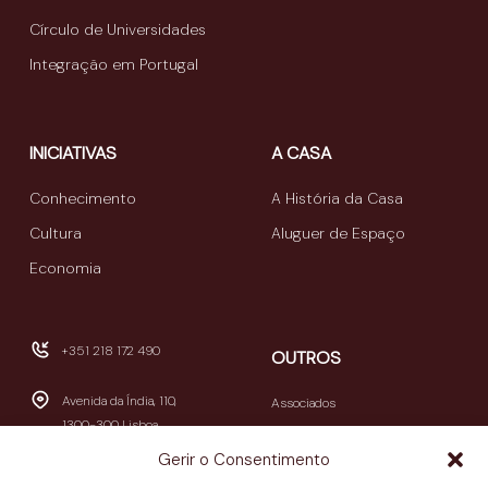
Círculo de Universidades
Integração em Portugal
INICIATIVAS
A CASA
Conhecimento
A História da Casa
Cultura
Aluguer de Espaço
Economia
+351 218 172 490
OUTROS
Avenida da Índia, 110,
Associados
1300-300 Lisboa
Publicações
Gerir o Consentimento
Newsletters
geral@casamericalatina.pt