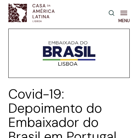
Skip
Menu
pesquisa
to
main
content
Covid-19:
Depoimento do
Embaixador do
Brasil em Portugal