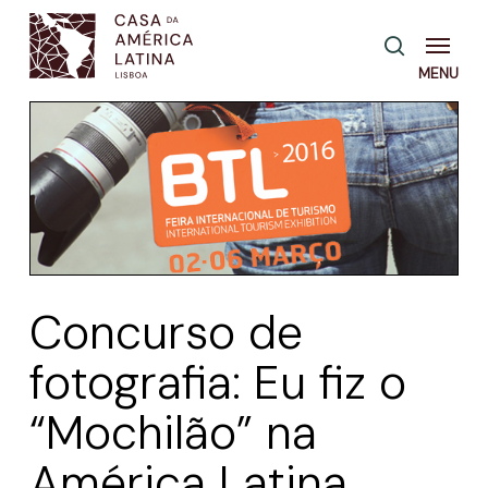
Skip
Menu
pesquisa
to
main
content
Concurso de
fotografia: Eu fiz o
“Mochilão” na
América Latina