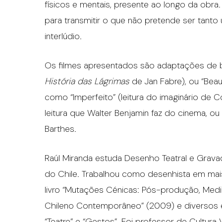
físicos e mentais, presente ao longo da obra.
para transmitir o que não pretende ser tan
interlúdio.
Os filmes apresentados são adaptações de b
História das Lágrimas
de Jan Fabre), ou “Beau
como “Imperfeito” (leitura do imaginário de 
leitura que Walter Benjamin faz do cinema, ou 
Barthes.
Raúl Miranda estuda Desenho Teatral e Grava
do Chile. Trabalhou como desenhista em mais
livro “Mutações Cénicas: Pós-produção, Medi
Chileno Contemporâneo” (2009) e diversos en
“Teatre” e “Gestos”. Foi professor de Cultura