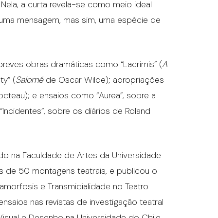
 Nela, a curta revela-se como meio ideal
to uma mensagem, mas sim, uma espécie de
reves obras dramáticas como “Lacrimis” (
A
ty” (
Salomé
de Oscar Wilde); apropriações
Cocteau); e ensaios como “Aurea”, sobre a
“Incidentes”, sobre os diários de Roland
do na Faculdade de Artes da Universidade
 de 50 montagens teatrais, e publicou o
amorfosis e Transmidialidade no Teatro
saios nas revistas de investigação teatral
 Visual e Desenho na Universidade do Chile,