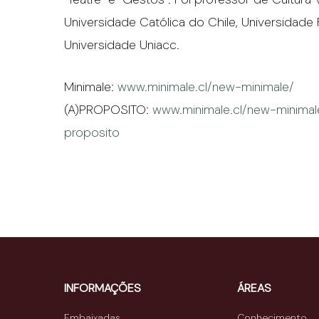
Universidade Católica do Chile, Universidade 
Universidade Uniacc.
Minimale:
www.minimale.cl/new-minimale/
(A)PROPOSITO:
www.minimale.cl/new-minimal
proposito
INFORMAÇÕES
ÁREAS
Embaixadas
Conhecimento