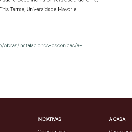
Finis Terrae, Universidade Mayor e
e/obras/instalaciones-escenicas/a-
INICIATIVAS
A CASA
Conhecimento
Quem som