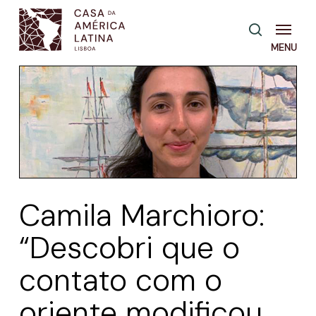
Skip
Menu
pesquisa
to
main
content
Camila Marchioro:
“Descobri que o
contato com o
oriente modificou