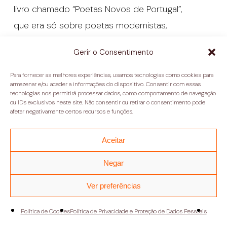
livro chamado “Poetas Novos de Portugal”,
que era só sobre poetas modernistas,
ela incluiu o Pessanha que já estava morto
Gerir o Consentimento
naquela época.
Para fornecer as melhores experiências, usamos tecnologias como cookies para
armazenar e/ou aceder a informações do dispositivo. Consentir com essas
Que
tecnologias nos permitirá processar dados, como comportamento de navegação
interessante.
ou IDs exclusivos neste site. Não consentir ou retirar o consentimento pode
afetar negativamante certos recursos e funções.
É
Aceitar
muito interessante. Ela o considerava como
Negar
um modernista. E gostava. E conhecia
também a família Castro Osório, que tinha ido
Ver preferências
para o Rio de Janeiro em algum
Política de Cookies
Política de Privacidade e Proteção de Dados Pessoais
momento e tinha lá uma livraria, e a Cecília