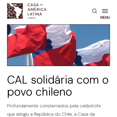
Skip
Menu
pesquisa
to
main
content
CAL solidária com o
povo chileno
Profundamente consternados pela catástrofe
que atingiu a República do Chile, a Casa da