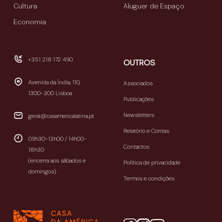
Cultura
Aluguer de Espaço
Economia
+351 218 172 490
OUTROS
Avenida da Índia, 110,
Associados
1300-300 Lisboa
Publicações
Newsletters
geral@casamericalatina.pt
Relatório e Contas
09h30-13h00 / 14h00-
Contactos
18h30
(encerra aos sábados e
Política de privacidade
domingos)
Termos e condições