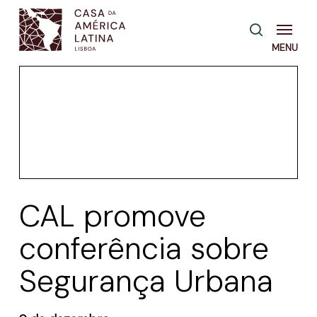
Skip
Menu
pesquisa
to
main
content
CAL promove
conferência sobre
Segurança Urbana