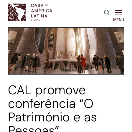
Skip
Menu
pesquisa
to
main
content
CAL promove
conferência “O
Património e as
Pessoas”