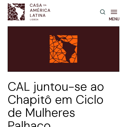
Skip
Menu
pesquisa
to
main
content
CAL juntou-se ao
Chapitô em Ciclo
de Mulheres
Palhaço