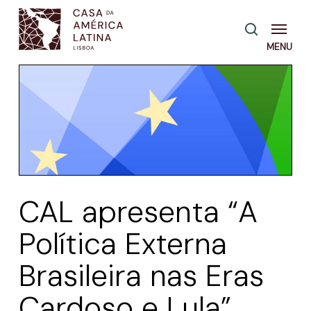
Skip
Menu
pesquisa
to
main
content
CAL apresenta “A
Política Externa
Brasileira nas Eras
Cardoso e Lula”