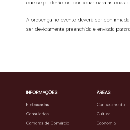
que se poderão proporcionar para as duas c
A presença no evento deverá ser confirmada
ser devidamente preenchida e enviada parar
INFORMAÇÕES
ÁREAS
Embaixadas
Conhecimento
Consulados
Cultura
Câmaras de Comércio
Economia