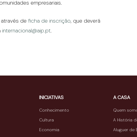
omunidades empresariais.
 através de
ficha de inscrição
, que deverá
a
internacional@aip.pt
.
INICIATIVAS
A CASA
Conhecimento
Quem som
Cultura
A História 
Economia
Aluguer de