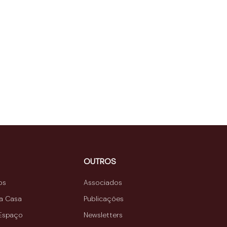
OUTROS
os
Associados
da Casa
Publicações
 Espaço
Newsletters