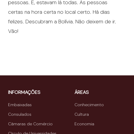
pessoas. E, estavam lá todas. As pessoas
certas na hora certa no local certo. Há dias
felizes. Descubram a Bolívia. Não deixem de ir.
Vão!
INFORMAÇÕES
ÁREAS
Embaixadas
Conhecimento
Consulados
Cultura
Câmaras de Comércio
Economia
Círculo de Universidades