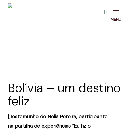
Skip
Menu
pesquisa
to
main
content
Bolívia – um destino
feliz
[Testemunho de Nélia Pereira, participante
na partilha de experiências “Eu fiz o