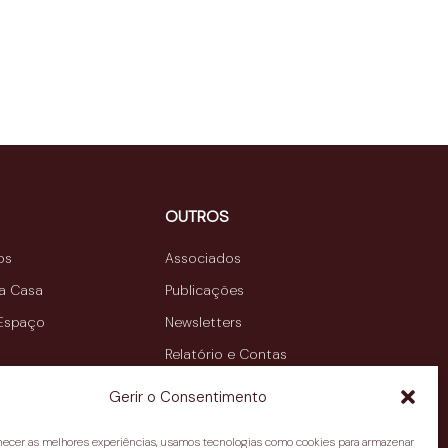
OUTROS
os
Associados
da Casa
Publicações
 Espaço
Newsletters
Relatório e Contas
Contactos
Gerir o Consentimento
rnecer as melhores experiências, usamos tecnologias como cookies para armazenar