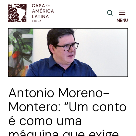
Skip
Menu
pesquisa
to
main
content
Antonio Moreno-
Montero: “Um conto
é como uma
máquina que exige