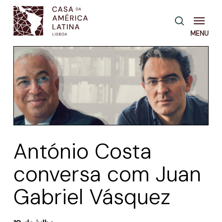
Skip
Menu
pesquisa
to
main
content
António Costa
conversa com Juan
Gabriel Vásquez