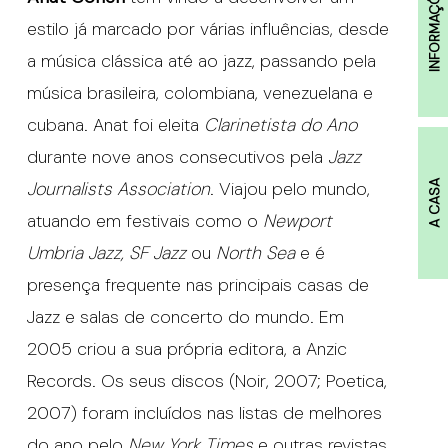
INFORMAÇÕES
estilo já marcado por várias influências, desde
a música clássica até ao jazz, passando pela
música brasileira, colombiana, venezuelana e
cubana. Anat foi eleita
Clarinetista do Ano
durante nove anos consecutivos pela
Jazz
Journalists Association
. Viajou pelo mundo,
A CASA
atuando em festivais como o
Newport
Umbria Jazz, SF Jazz
ou
North Sea
e é
presença frequente nas principais casas de
Jazz e salas de concerto do mundo. Em
2005 criou a sua própria editora, a Anzic
Records. Os seus discos (Noir, 2007; Poetica,
2007) foram incluídos nas listas de melhores
do ano pelo
New York Times
e outras revistas