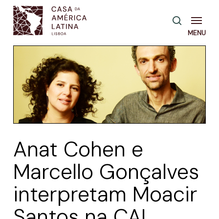
Skip
Menu
pesquisa
to
main
content
Anat Cohen e
Marcello Gonçalves
interpretam Moacir
Santos na CAL