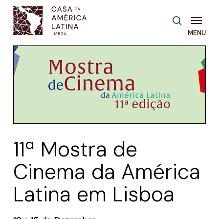
Skip
Menu
pesquisa
to
main
content
11ª Mostra de
Cinema da América
Latina em Lisboa