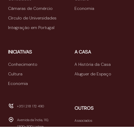
Câmaras de Comércio
Economia
Círculo de Universidades
Integração em Portugal
INICIATIVAS
A CASA
Conhecimento
A História da Casa
Cultura
Aluguer de Espaço
Economia
+351 218 172 490
OUTROS
Avenida da Índia, 110,
Associados
1300-300 Lisboa
Publicações