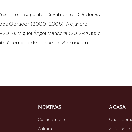
México é o seguinte: Cuauhtémoc Cárdenas
ópez Obrador (2000-2005), Alejandro
2012), Miguel Ángel Mancera (2012-2018) e
 até à tomada de posse de Sheinbaum.
INICIATIVAS
A CASA
Conhecimento
Quem som
Cultura
A História 