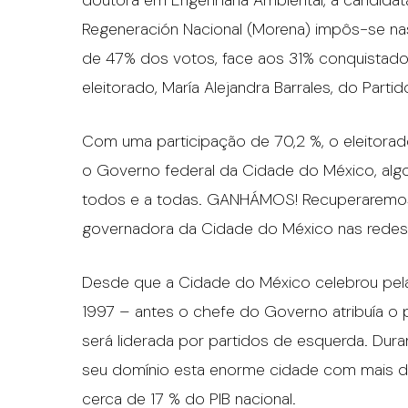
doutora em Engenharia Ambiental, a candida
Regeneración Nacional (Morena) impôs-se na
de 47% dos votos, face aos 31% conquistado
eleitorado, María Alejandra Barrales, do Part
Com uma participação de 70,2 %, o eleitora
o Governo federal da Cidade do México, algo
todos e a todas. GANHÁMOS! Recuperaremos 
governadora da Cidade do México nas redes 
Desde que a Cidade do México celebrou pela 
1997 – antes o chefe do Governo atribuía o p
será liderada por partidos de esquerda. Dur
seu domínio esta enorme cidade com mais d
cerca de 17 % do PIB nacional.