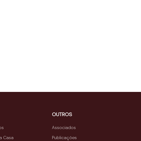
OUTROS
os
Associados
da Casa
Publicações