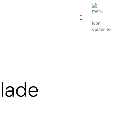
pesquisa
alade