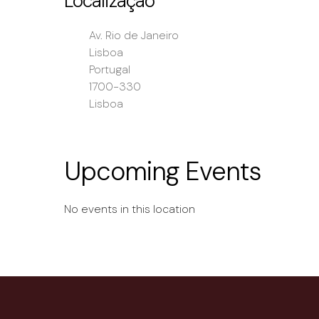
Localização
Av. Rio de Janeiro
Lisboa
Portugal
1700-330
Lisboa
Upcoming Events
No events in this location