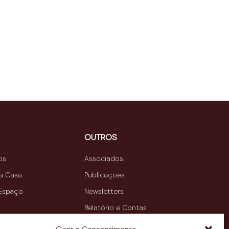
OUTROS
os
Associados
da Casa
Publicações
 Espaço
Newsletters
Relatório e Contas
Contactos