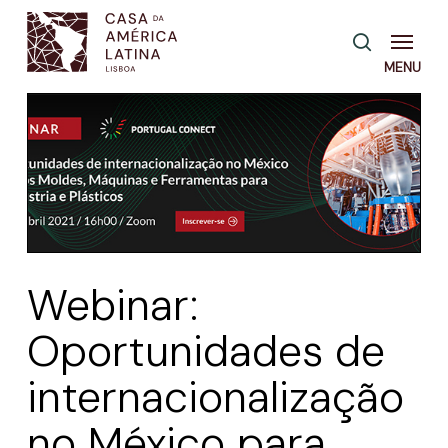
Skip
Menu
pesquisa
to
main
content
Webinar:
Oportunidades de
internacionalização
no México para