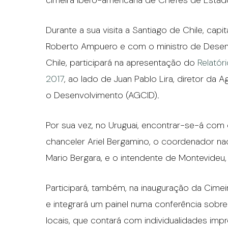
cimeira ibero-americana de Chefes de Esta
Durante a sua visita a Santiago de Chile, capi
Roberto Ampuero e com o ministro de Desenv
Chile, participará na apresentação do
Relatór
2017
, ao lado de Juan Pablo Lira, diretor da
o Desenvolvimento (AGCID).
Por sua vez, no Uruguai, encontrar-se-á com
chanceler Ariel Bergamino, o coordenador naci
Mario Bergara, e o intendente de Montevideu, 
Participará, também, na inauguração da Cime
e integrará um painel numa conferência sob
locais, que contará com individualidades imp