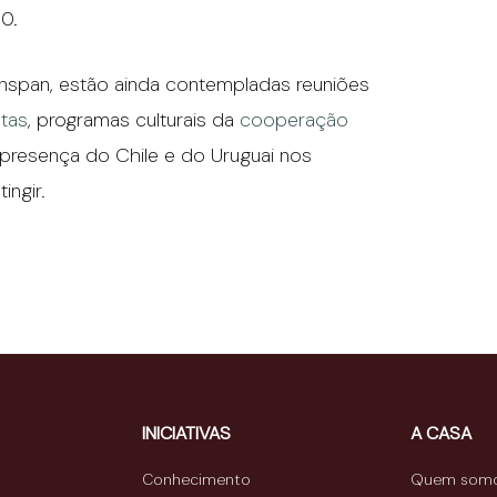
0.
rynspan, estão ainda contempladas reuniões
stas
, programas culturais da
cooperação
a presença do Chile e do Uruguai nos
ngir.
INICIATIVAS
A CASA
Conhecimento
Quem som