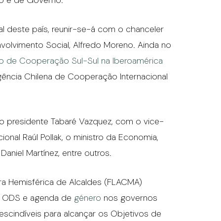
do e de Governo.
tal deste país, reunir-se-á com o chanceler
olvimento Social, Alfredo Moreno. Ainda no
io de Cooperação Sul-Sul na Iberoamérica
 Agência Chilena de Cooperação Internacional
 o presidente Tabaré Vazquez, com o vice-
onal Raúl Pollak, o ministro da Economia,
Daniel Martínez, entre outros.
ira Hemisférica de Alcaldes (FLACMA)
re ODS e agenda de
género
nos governos
rescindíveis para alcançar os Objetivos de