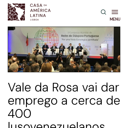
Skip
Menu
pesquisa
to
main
content
Vale da Rosa vai dar
emprego a cerca de
400
lusovenezuelanos