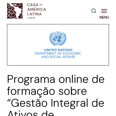
Skip
Menu
pesquisa
to
main
content
Programa online de
formação sobre
“Gestão Integral de
Ativos de