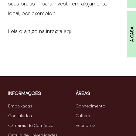
suas praias – para investir em alojamento
local, por exemplo.”
A CASA
Leia o artigo na íntegra
aqui
!
INFORMAÇÕES
ÁREAS
Embaixadas
Conhecimento
Consulados
Cultura
Câmaras de Comércio
Economia
Círculo de Universidades