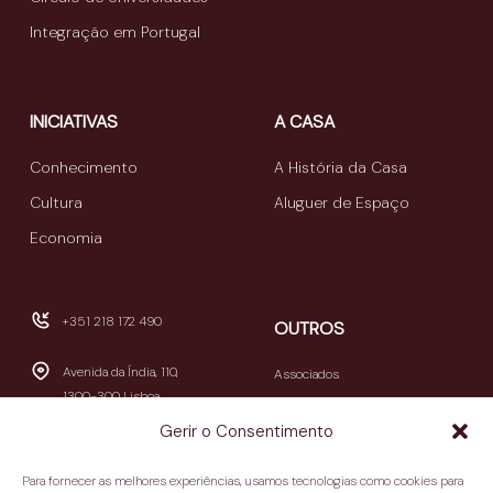
Integração em Portugal
INICIATIVAS
A CASA
Conhecimento
A História da Casa
Cultura
Aluguer de Espaço
Economia
+351 218 172 490
OUTROS
Avenida da Índia, 110,
Associados
1300-300 Lisboa
Publicações
Gerir o Consentimento
Newsletters
geral@casamericalatina.pt
Relatório e Contas
Para fornecer as melhores experiências, usamos tecnologias como cookies para