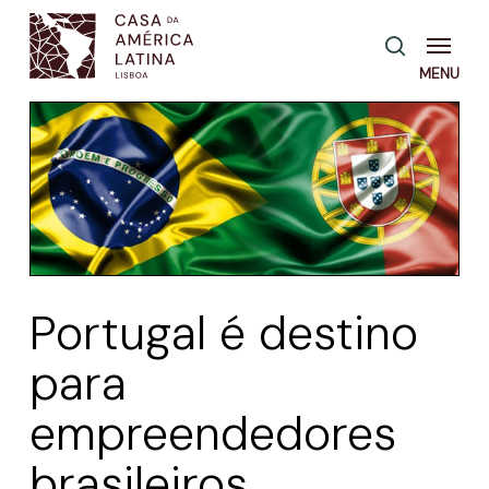
Skip
Menu
pesquisa
to
main
content
Portugal é destino
para
empreendedores
brasileiros