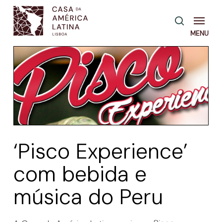
Skip
Menu
pesquisa
to
main
content
‘Pisco Experience’
com bebida e
música do Peru