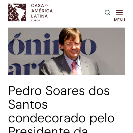
Skip
Menu
pesquisa
to
main
content
Pedro Soares dos
Santos
condecorado pelo
Presidente da