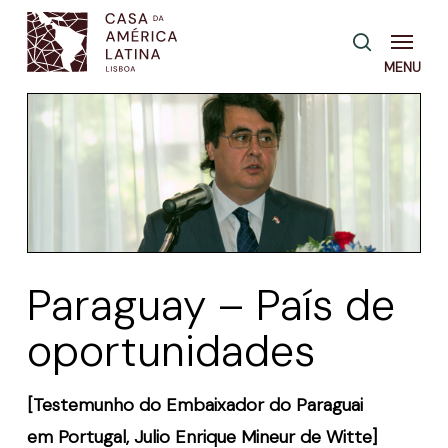
Skip
Menu
pesquisa
to
main
content
Paraguay – País de
oportunidades
[Testemunho do Embaixador do Paraguai
em Portugal, Julio Enrique Mineur de Witte]