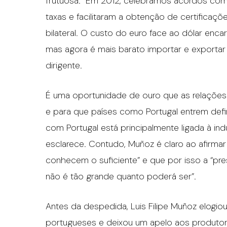
frutuosa. “Em 2012, celebramos acordos com 
taxas e facilitaram a obtenção de certificaç
bilateral. O custo do euro face ao dólar enca
mas agora é mais barato importar e exportar 
dirigente.
É uma oportunidade de ouro que as relações 
e para que países como Portugal entrem defin
com Portugal está principalmente ligada à indús
esclarece. Contudo, Muñoz é claro ao afirmar
conhecem o suficiente” e que por isso a “p
não é tão grande quanto poderá ser”.
Antes da despedida, Luis Filipe Muñoz elogi
portugueses e deixou um apelo aos produtores