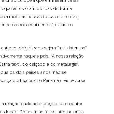
a União Europeia que eliminaram várias
ões que antes eram obtidas de forma
recia muito as nossas trocas comerciais,
entre os dois continentes”, explica o
entre os dois blocos sejam “mais intensas”
itivamente naquele país. “A nossa relação
tria têxtil, do calçado e da metalurgia”,
 que os dois países ainda “não se
resença portuguesa no Panamá e vice-versa
ou a relação qualidade-preço dos produtos
 locais: “Venham às feiras internacionais