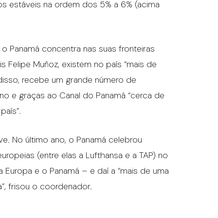
tos estáveis na ordem dos 5% a 6% (acima
 o Panamá concentra nas suas fronteiras
 Felipe Muñoz, existem no país “mais de
m disso, recebe um grande número de
cano e graças ao Canal do Panamá “cerca de
país”.
e. No último ano, o Panamá celebrou
ropeias (entre elas a Lufthansa e a TAP) no
e a Europa e o Panamá – e daí a “mais de uma
”, frisou o coordenador.