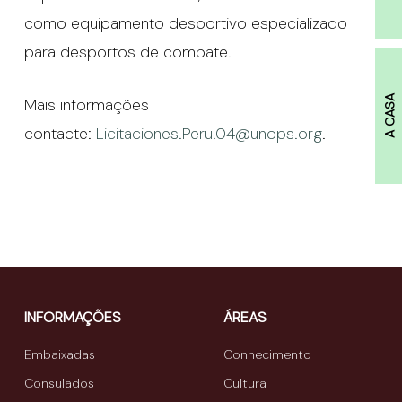
como equipamento desportivo especializado
para desportos de combate.
A CASA
Mais informações
contacte:
Licitaciones.Peru.04@unops.org
.
INFORMAÇÕES
ÁREAS
Embaixadas
Conhecimento
Consulados
Cultura