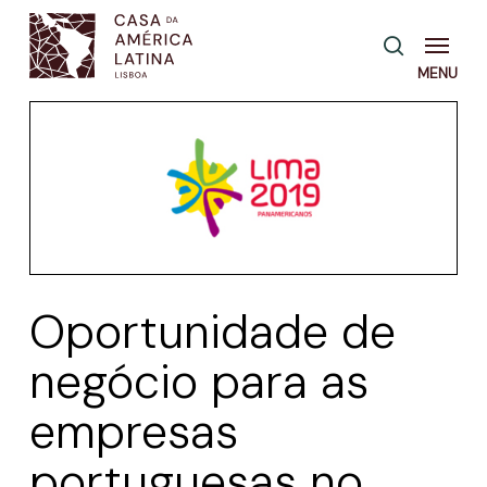
Skip
Menu
pesquisa
to
main
content
Oportunidade de
negócio para as
empresas
portuguesas no