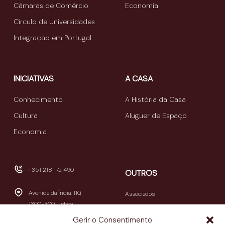
Câmaras de Comércio
Economia
Círculo de Universidades
Integração em Portugal
INICIATIVAS
A CASA
Conhecimento
A História da Casa
Cultura
Aluguer de Espaço
Economia
+351 218 172 490
OUTROS
Avenida da Índia, 110,
Associados
1300-300 Lisboa
Publicações
Gerir o Consentimento