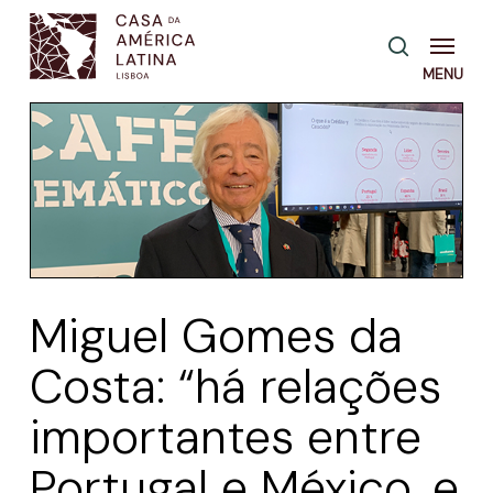
Skip
Menu
pesquisa
to
main
content
Miguel Gomes da
Costa: “há relações
importantes entre
Portugal e México, e