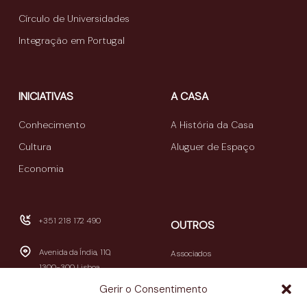
Círculo de Universidades
Integração em Portugal
INICIATIVAS
A CASA
Conhecimento
A História da Casa
Cultura
Aluguer de Espaço
Economia
+351 218 172 490
OUTROS
Avenida da Índia, 110,
Associados
1300-300 Lisboa
Publicações
Gerir o Consentimento
Newsletters
geral@casamericalatina.pt