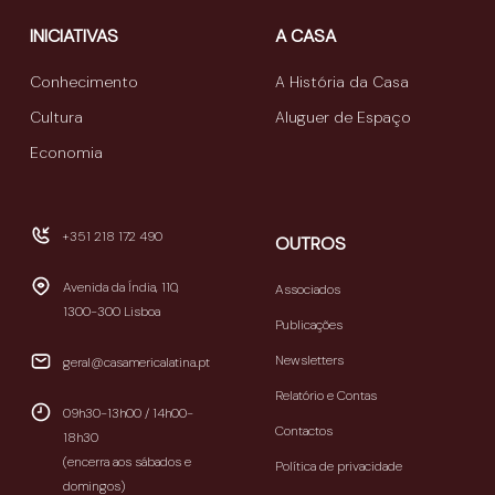
INICIATIVAS
A CASA
Conhecimento
A História da Casa
Cultura
Aluguer de Espaço
Economia
+351 218 172 490
OUTROS
Avenida da Índia, 110,
Associados
1300-300 Lisboa
Publicações
Newsletters
geral@casamericalatina.pt
Relatório e Contas
09h30-13h00 / 14h00-
Contactos
18h30
(encerra aos sábados e
Política de privacidade
domingos)