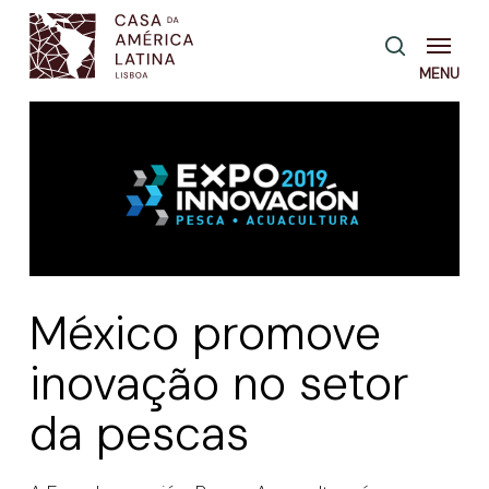
Skip
Menu
pesquisa
to
main
content
México promove
inovação no setor
da pescas