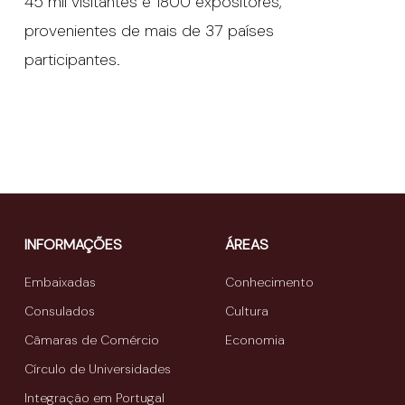
45 mil visitantes e 1800 expositores,
provenientes de mais de 37 países
participantes.
INFORMAÇÕES
ÁREAS
Embaixadas
Conhecimento
Consulados
Cultura
Câmaras de Comércio
Economia
Círculo de Universidades
Integração em Portugal