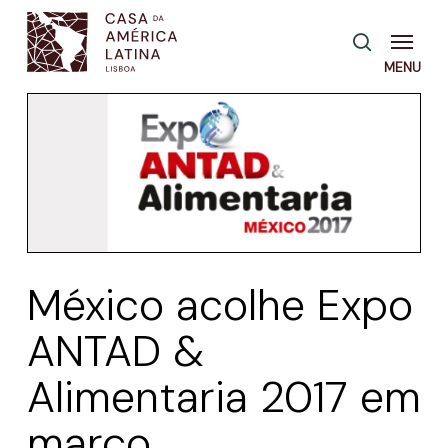
Skip
Menu
pesquisa
to
main
content
México acolhe Expo
ANTAD &
Alimentaria 2017 em
março