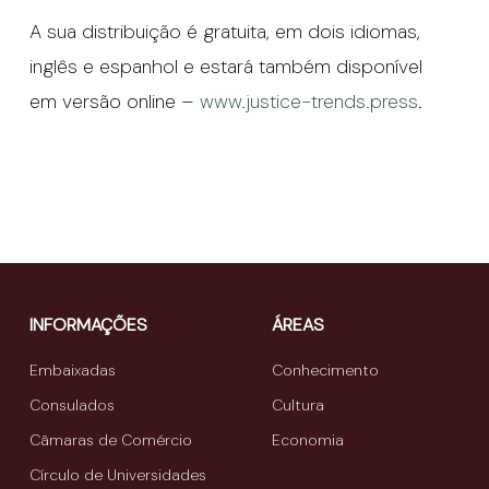
A sua distribuição é gratuita, em dois idiomas,
inglês e espanhol e estará também disponível
em versão online –
www.justice-trends.press
.
INFORMAÇÕES
ÁREAS
Embaixadas
Conhecimento
Consulados
Cultura
Câmaras de Comércio
Economia
Círculo de Universidades