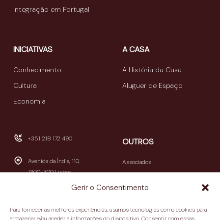
Integração em Portugal
INICIATIVAS
A CASA
Conhecimento
A História da Casa
Cultura
Aluguer de Espaço
Economia
+351 218 172 490
OUTROS
Avenida da Índia, 110,
Associados
1300-300 Lisboa
Publicações
Gerir o Consentimento
Newsletters
geral@casamericalatina.pt
Relatório e Contas
Para fornecer as melhores experiências, usamos tecnologias como cookies para
09h30-13h00 / 14h00-
armazenar e/ou aceder a informações do dispositivo. Consentir com essas