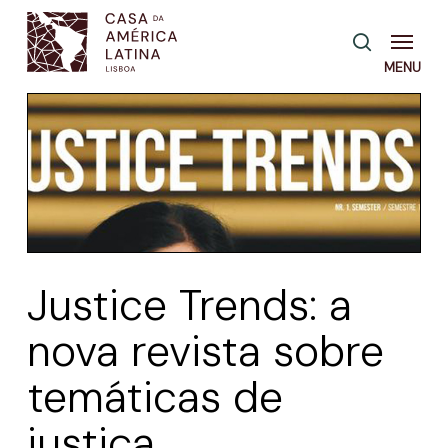
Skip
Menu
pesquisa
to
main
content
Justice Trends: a
nova revista sobre
temáticas de
justiça