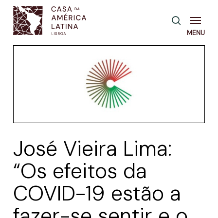
Skip
Menu
pesquisa
to
main
content
José Vieira Lima:
“Os efeitos da
COVID-19 estão a
fazer-se sentir e o