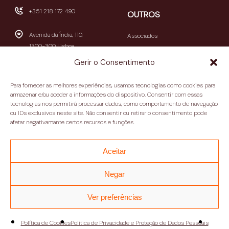
+351 218 172 490
OUTROS
Avenida da Índia, 110,
Associados
1300-300 Lisboa
Publicações
Gerir o Consentimento
Newsletters
geral@casamericalatina.pt
Relatório e Contas
Para fornecer as melhores experiências, usamos tecnologias como cookies para
09h30-13h00 / 14h00-
armazenar e/ou aceder a informações do dispositivo. Consentir com essas
Contactos
tecnologias nos permitirá processar dados, como comportamento de navegação
18h30
ou IDs exclusivos neste site. Não consentir ou retirar o consentimento pode
(encerra aos sábados e
Política de privacidade
afetar negativamante certos recursos e funções.
domingos)
Termos e condições
Aceitar
Negar
Ver preferências
Política de Cookies
Política de Privacidade e Proteção de Dados Pessoais
Copyright 2025 | Designed and developed by
Republica