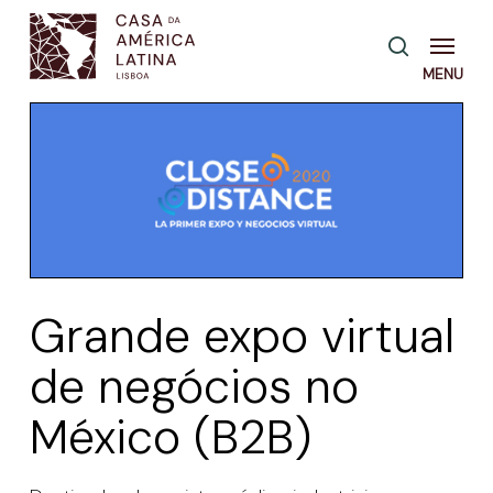
Skip
Menu
pesquisa
to
main
content
Grande expo virtual
de negócios no
México (B2B)