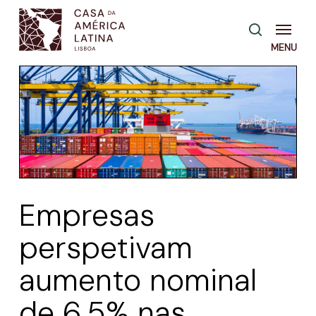
Skip
Menu
pesquisa
to
main
content
Empresas
perspetivam
aumento nominal
de 6,5% nas