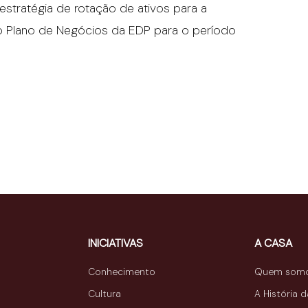
estratégia de rotação de ativos para a
 no Plano de Negócios da EDP para o período
INICIATIVAS
A CASA
Conhecimento
Quem som
Cultura
A História 