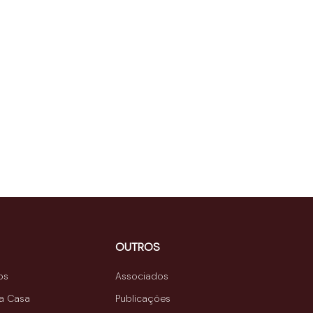
OUTROS
os
Associados
da Casa
Publicações