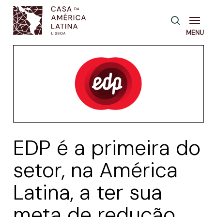
Skip
Menu
pesquisa
to
main
content
EDP é a primeira do
setor, na América
Latina, a ter sua
meta de redução