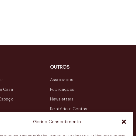
OUTROS
os
Associados
da Casa
Publicações
 Espaço
Newsletters
Relatório e Contas
Contactos
Gerir o Consentimento
rnecer as melhores experiências, usamos tecnologias como cookies para armazenar