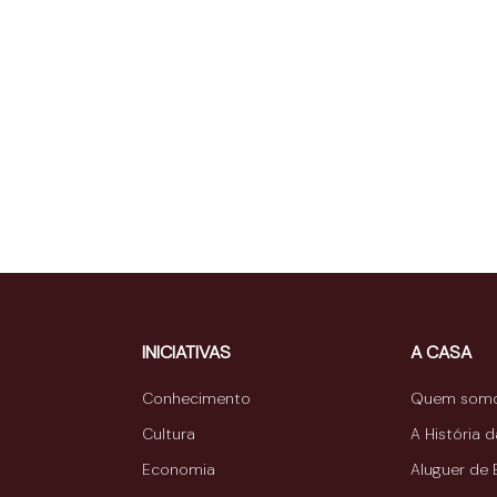
INICIATIVAS
A CASA
Conhecimento
Quem som
Cultura
A História 
Economia
Aluguer de