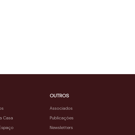
OUTROS
os
Associados
da Casa
Publicações
 Espaço
Newsletters